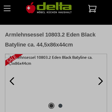
Zum Hauptinhalt springen
Warenko
Armlehnsessel 10803.2 Eden Black
Batyline ca. 44,5x86x44cm
Bildergalerie überspringen