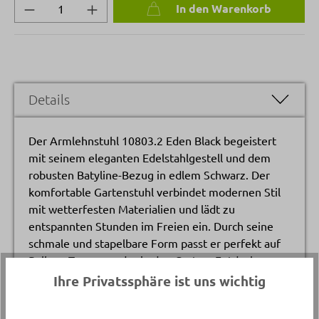
Produkt Anzahl: Gib den gewünschten Wert 
In den Warenkorb
Details
Der Armlehnstuhl 10803.2 Eden Black begeistert
mit seinem eleganten Edelstahlgestell und dem
robusten Batyline-Bezug in edlem Schwarz. Der
komfortable Gartenstuhl verbindet modernen Stil
mit wetterfesten Materialien und lädt zu
entspannten Stunden im Freien ein. Durch seine
schmale und stapelbare Form passt er perfekt auf
Balkon, Terrasse oder in den Garten. Entdecke
diesen hochwertigen Armlehnstuhl bei Delta Möbel
Ihre Privatssphäre ist uns wichtig
in Haag – deinem Experten für Gartenmöbel, Möbel
und Küchen.