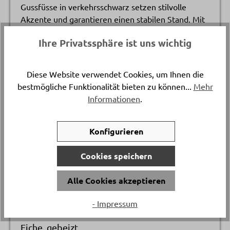
Gussfüsse in verkehrsschwarz setzen stilvolle
Akzente und garantieren einen stabilen Stand. Mit
einer Länge von 100 cm und einer Breite von 70 cm
Ihre Privatssphäre ist uns wichtig
bietet dieser Tisch perfekte Ablagefläche bei
geringer Höhe – ideal für entspannte Momente im
Wohnbereich. Entdecke diesen besonderen
Diese Website verwendet Cookies, um Ihnen die
Couchtisch bei Delta Möbel in Haag – deinem
bestmögliche Funktionalität bieten zu können...
Mehr
Experten für Möbel, Küchen und Wohnaccessoires.
Informationen
.
Katalogpreis
Konfigurieren
-
2’182.
Cookies speichern
Artikelnummer
Alle Cookies akzeptieren
18497..
- Impressum
Gestellmaterial
Eiche, gebeizt