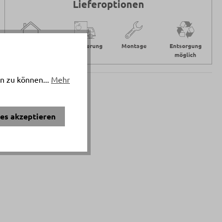
Lieferoptionen
Abholung in
Heimlieferung
Montage
Entsorgung
Haag kostenlos
möglich
n zu können...
Mehr
ies akzeptieren