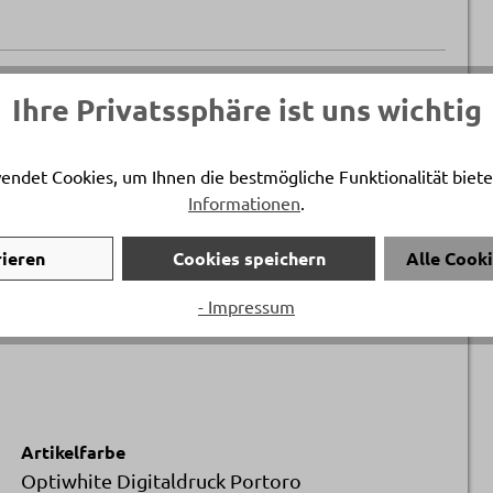
Artikelnummer
Ihre Privatssphäre ist uns wichtig
17774..
endet Cookies, um Ihnen die bestmögliche Funktionalität biete
Länge
Informationen
.
ca. 90 cm
rieren
Cookies speichern
Alle Cook
Breite
ca. 70 cm
- Impressum
Artikelfarbe
Optiwhite Digitaldruck Portoro