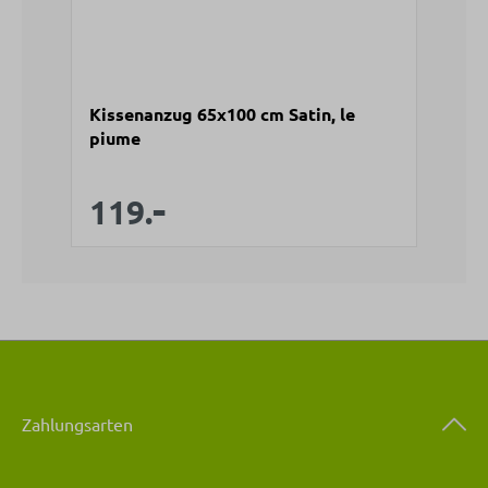
Kissenanzug 65x100 cm Satin, le
piume
-
Verkaufspreis:
Regulärer Preis:
119.
Zahlungsarten