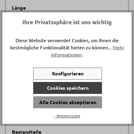
Länge
ca. 210 cm
Ihre Privatssphäre ist uns wichtig
Versand & Lieferung
Postversand
Diese Website verwendet Cookies, um Ihnen die
bestmögliche Funktionalität bieten zu können...
Mehr
Informationen
.
Breite
ca. 160 cm
Konfigurieren
Material
Cookies speichern
100% Baumwolle
Alle Cookies akzeptieren
Artikelfarbe
weiss, braun und blau
- Impressum
Bestandteile