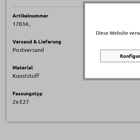
Artikelnummer
17834..
Diese Website verw
Versand & Lieferung
Postversand
Konfigu
Material
Kunststoff
Fassungstyp
2x E27