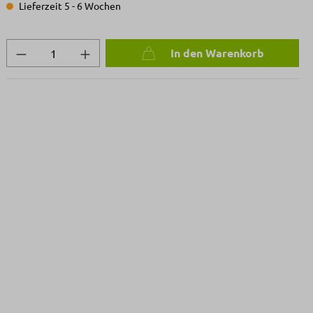
Lieferzeit 5 - 6 Wochen
Produkt Anzahl: Gib den gewünschten We
In den Warenkorb