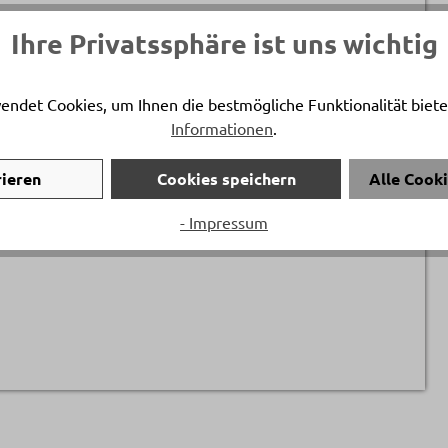
Ihre Privatssphäre ist uns wichtig
Durchmesser
ca. 53 cm
endet Cookies, um Ihnen die bestmögliche Funktionalität biete
Informationen
.
Höhe
ca. 20 cm
rieren
Cookies speichern
Alle Cook
Artikelfarbe
- Impressum
Weiss