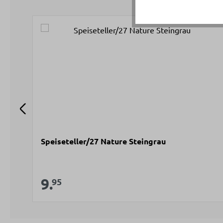
Produktgalerie überspringen
Speiseteller/27 Nature Steingrau
Verkaufspreis:
9.
Regulärer Preis:
95