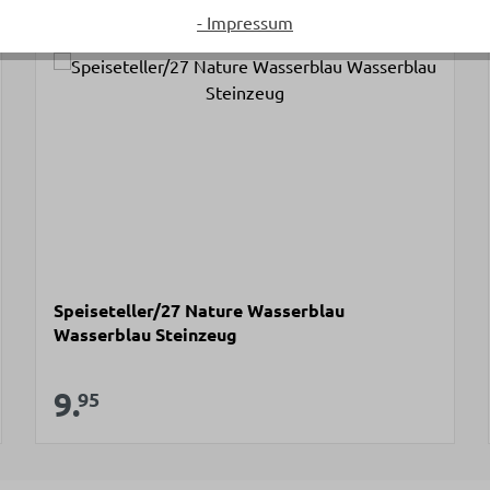
- Impressum
Speiseteller/27 Nature Wasserblau
Wasserblau Steinzeug
Verkaufspreis:
9.
Regulärer Preis:
95