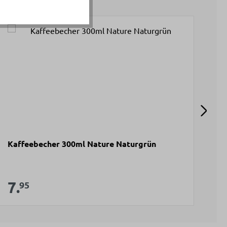
Kaffeebecher 300ml Nature Naturgrün
De
St
V
7
Verkaufspreis:
7.
Regulärer Preis:
95