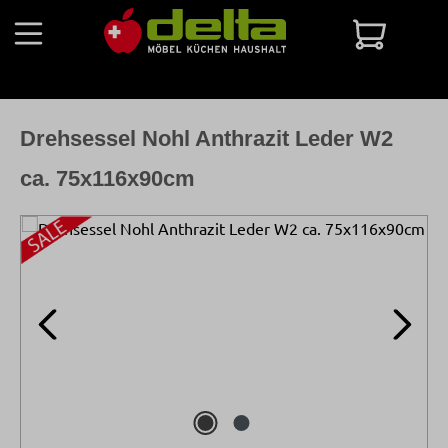
Zum Hauptinhalt springen
Warenko
Drehsessel Nohl Anthrazit Leder W2
ca. 75x116x90cm
Bildergalerie überspringen