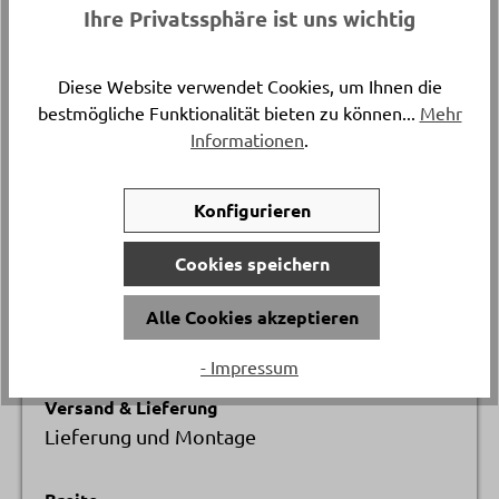
Ihre Privatssphäre ist uns wichtig
Wohnaccessoires. Komfort und Design in perfekter
Harmonie. In verschiedenen Variationen erhältlich.
Diese Website verwendet Cookies, um Ihnen die
bestmögliche Funktionalität bieten zu können...
Mehr
Katalogpreis
Informationen
.
-
686.
Konfigurieren
Artikelnummer
14966..
Cookies speichern
Gestellmaterial
Alle Cookies akzeptieren
Chrom matt
- Impressum
Versand & Lieferung
Lieferung und Montage