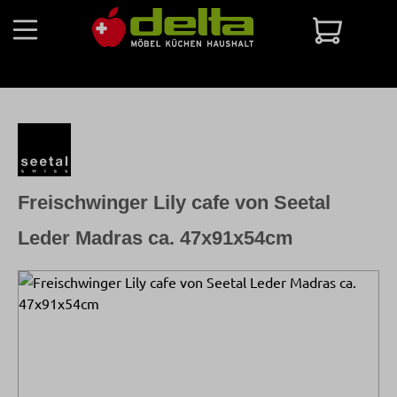
Zum Hauptinhalt springen
Warenko
Freischwinger Lily cafe von Seetal
Leder Madras ca. 47x91x54cm
Bildergalerie überspringen