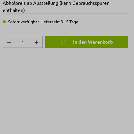
Abholpreis ab Ausstellung (kann Gebrauchsspuren
enthalten)
Sofort verfügbar, Lieferzeit: 3 - 5 Tage
Produkt Anzahl: Gib den gewünschten We
In den Warenkorb