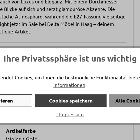
Hauch von Luxus und Eleganz. Mit einem Durchmesser
le Blicke auf sich und setzt glamouröse Akzente. Die
ütliche Atmosphäre, während die E27-Fassung vielseitige
ight jetzt im Sale bei Delta Möbel in Haag – deinem
tique-Artikel.
Artikelnummer
Ihre Privatssphäre ist uns wichtig
18180027..
endet Cookies, um Ihnen die bestmögliche Funktionalität biete
Länge
Informationen
.
ca. 140 cm
rieren
Cookies speichern
Alle Cook
Höhe
ca. 20 cm
- Impressum
Artikelfarbe
Weiss / Gold