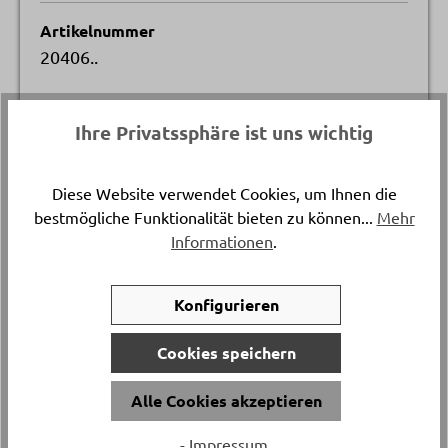
Artikelnummer
20406..
Durchmesser
Ihre Privatssphäre ist uns wichtig
ca. 30 cm
Diese Website verwendet Cookies, um Ihnen die
Versand & Lieferung
bestmögliche Funktionalität bieten zu können...
Mehr
Abholung
Informationen
.
Höhe
Konfigurieren
ca. 53 cm
Cookies speichern
Material
Handgemachtes Glas
Alle Cookies akzeptieren
- Impressum
Artikelfarbe