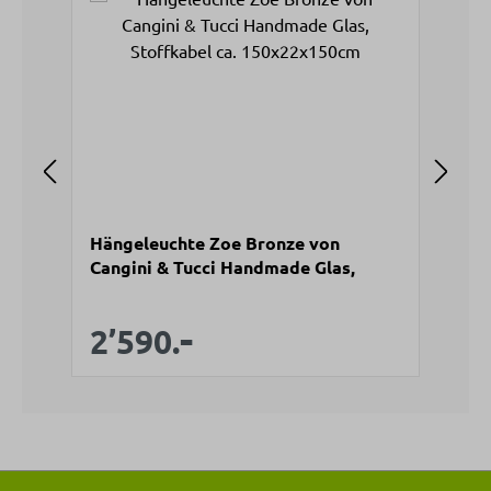
Hängeleuchte Zoe Bronze von
Hä
Cangini & Tucci Handmade Glas,
vo
Stoffkabel ca. 150x22x150cm
ca
V
2
-
Verkaufspreis:
Regulärer Preis:
2’590.