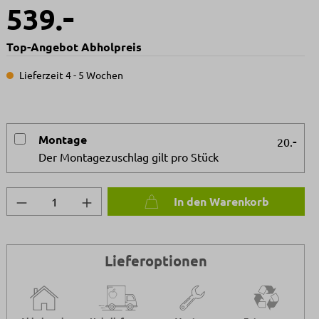
-
539.
Top-Angebot Abholpreis
Lieferzeit 4 - 5 Wochen
Montage
-
20.
Der Montagezuschlag gilt pro Stück
Produkt Anzahl: Gib den gewünschten We
In den Warenkorb
Lieferoptionen