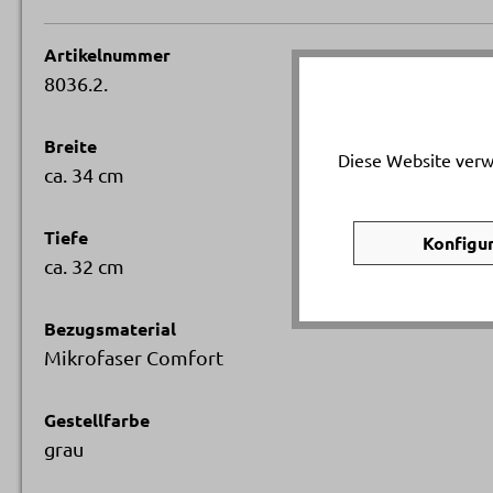
Artikelnummer
8036.2.
Breite
Diese Website verw
ca. 34 cm
Tiefe
Konfigu
ca. 32 cm
Bezugsmaterial
Mikrofaser Comfort
Gestellfarbe
grau