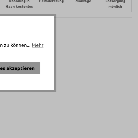
Abholung in
Heimlieferung
Montage
Entsorgung
Haag kostenlos
möglich
n zu können...
Mehr
ies akzeptieren