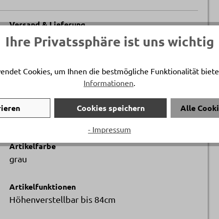
Versand & Lieferung
Lieferung und Montage
Ihre Privatssphäre ist uns wichtig
Höhe
endet Cookies, um Ihnen die bestmögliche Funktionalität biete
ca. 51 cm
Informationen
.
rieren
Cookies speichern
Alle Cook
- Impressum
Artikelfarbe
grau
Artikelfunktionen
Höhenverstellbar bis 84cm