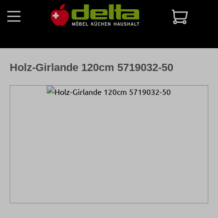
Zum Hauptinhalt springen
Warenko
Holz-Girlande 120cm 5719032-50
Bildergalerie überspringen