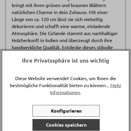
bringt mit ihren grünen und braunen Blättern
natürlichen Charme in dein Zuhause. Mit einer
Länge von ca. 120 cm lässt sie sich vielseitig
dekorieren und schafft eine warme, einladende
Atmosphäre. Die Girlande stammt aus nachhaltiger
Holzherkunft in Indien und überzeugt durch ihre
handwerkliche Qualität. Entdecke dieses stilvolle
Wohnaccessoire bei Delta Möbel in Haag – deinem
Ihre Privatssphäre ist uns wichtig
Spezialisten für Möbel, Küchen und geschmackvolle
Dekorationen.
Diese Website verwendet Cookies, um Ihnen die
bestmögliche Funktionalität bieten zu können...
Mehr
Artikelnummer
Informationen
.
13233..
Konfigurieren
Länge
ca. 120 cm
Cookies speichern