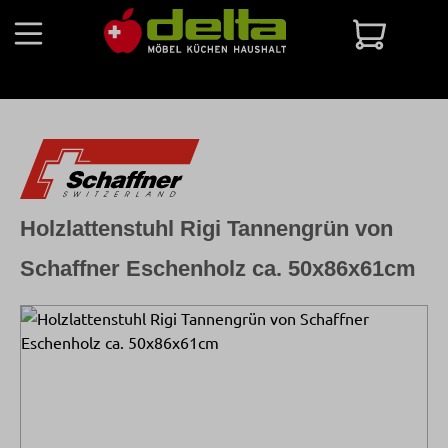
Zum Hauptinhalt springen
Warenko
Holzlattenstuhl Rigi Tannengrün von
Schaffner Eschenholz ca. 50x86x61cm
Bildergalerie überspringen