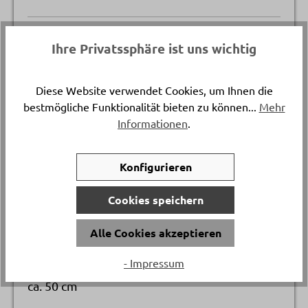
Katalogpreis
Ihre Privatssphäre ist uns wichtig
-
649.
Diese Website verwendet Cookies, um Ihnen die
Artikelnummer
bestmögliche Funktionalität bieten zu können...
Mehr
17175..
Informationen
.
Gestellmaterial
Konfigurieren
Stahl
Cookies speichern
Versand & Lieferung
Lieferung und Montage
Alle Cookies akzeptieren
- Impressum
Breite
ca. 50 cm