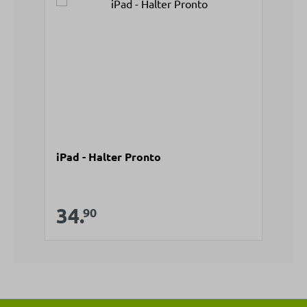
iPad - Halter Pronto
Verkaufspreis:
34.
Regulärer Preis:
90