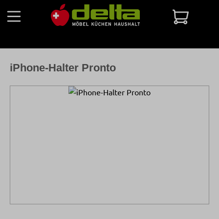
Zum Hauptinhalt springen
Warenko
iPhone-Halter Pronto
Bildergalerie überspringen