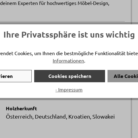
 deinem Experten für hochwertiges Möbel-Design,
Artikelnummer
Ihre Privatssphäre ist uns wichtig
11568.3.
endet Cookies, um Ihnen die bestmögliche Funktionalität biete
Breite
Informationen
.
ca. 58 cm
rieren
Cookies speichern
Alle Cook
Tiefe
- Impressum
ca. 58 cm
Holzherkunft
Österreich, Deutschland, Kroatien, Slowakei