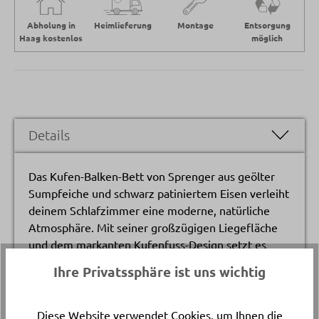
Abholung in
Heimlieferung
Montage
Entsorgung
Haag kostenlos
möglich
Details
Das Kufen-Balken-Bett von Sprenger aus geölter
Sumpfeiche und schwarz patiniertem Eisen verleiht
deinem Schlafzimmer eine moderne, natürliche
Atmosphäre. Mit seiner großzügigen Liegefläche
und dem markanten Kufenfuss-Design setzt es
kraftvolle Akzente und verbindet rustikalen
Ihre Privatssphäre ist uns wichtig
Charme mit zeitgemässer Eleganz. Die
hochwertige Verarbeitung aus nachhaltigem
ungarischem Holz macht dieses Holzbett zu einem
Diese Website verwendet Cookies, um Ihnen die