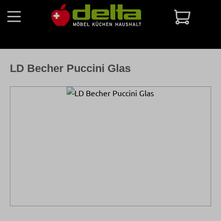
Zum Hauptinhalt springen
Warenko
LD Becher Puccini Glas
Bildergalerie überspringen