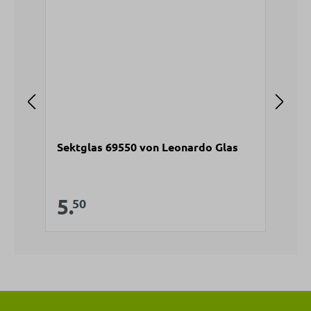
Sektglas 69550 von Leonardo Glas
We
V
5
Verkaufspreis:
5.
Regulärer Preis:
50