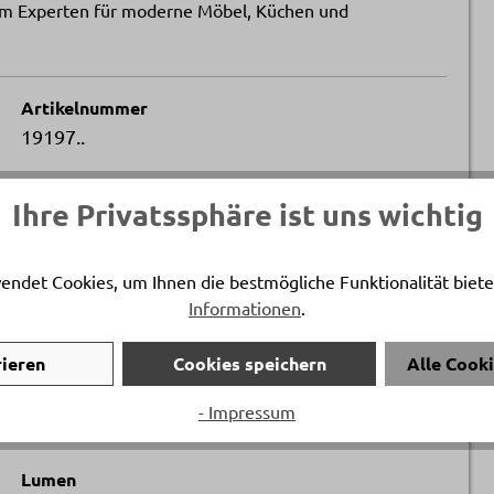
inem Experten für moderne Möbel, Küchen und
Artikelnummer
19197..
Breite
Ihre Privatssphäre ist uns wichtig
ca. 20 cm
endet Cookies, um Ihnen die bestmögliche Funktionalität biete
Informationen
.
rieren
Cookies speichern
Alle Cook
Artikelfarbe
- Impressum
Schwarz matt
Lumen