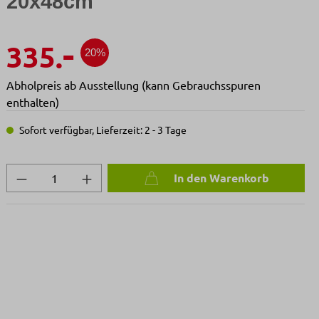
20x48cm
-
335.
20%
Abholpreis ab Ausstellung (kann Gebrauchsspuren
enthalten)
Sofort verfügbar, Lieferzeit: 2 - 3 Tage
Produkt Anzahl: Gib den gewünschten We
In den Warenkorb