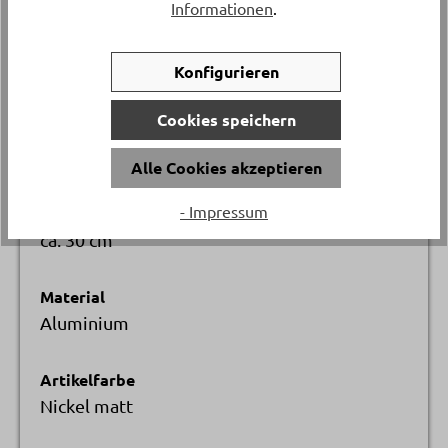
Informationen
.
Länge
Konfigurieren
ca. 40 cm
Cookies speichern
Versand & Lieferung
Postversand
Alle Cookies akzeptieren
- Impressum
Breite
ca. 30 cm
Material
Aluminium
Artikelfarbe
Nickel matt