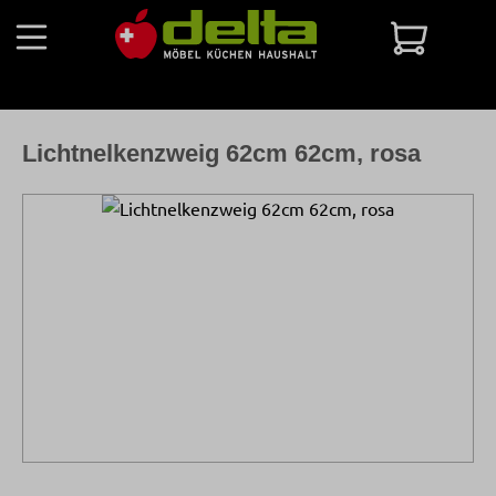
Zum Hauptinhalt springen
Warenko
Lichtnelkenzweig 62cm 62cm, rosa
Bildergalerie überspringen