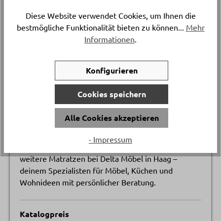
Diese Website verwendet Cookies, um Ihnen die
bestmögliche Funktionalität bieten zu können...
Mehr
Details
Informationen
.
Die Matratze Body Luxe von Bico überzeugt mit
Konfigurieren
ihrem hochwertigen BodyZone Bezug und bietet
dank der Schützzone, Lordosenstütze und
Cookies speichern
intelligenten Stützelementen optimale Ergonomie
für erholsame Nächte. Mit einer komfortablen
Alle Cookies akzeptieren
Sitzhöhe von etwa 24 cm passt sie ideal auf viele
Lattenroste und sorgt für tiefen Schlaf und
- Impressum
wohltuende Entspannung. Entdecke diese und viele
weitere Matratzen bei Delta Möbel in Haag –
deinem Spezialisten für Möbel, Küchen und
Wohnideen mit persönlicher Beratung.
Katalogpreis