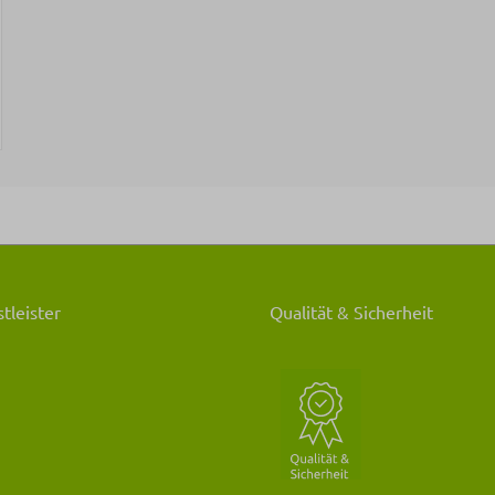
rer Preis:
tleister
Qualität & Sicherheit