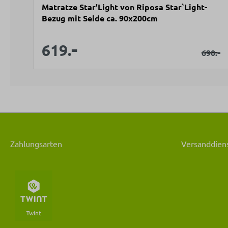
Matratze Star'Light von Riposa Star`Light-
Bezug mit Seide ca. 90x200cm
-
Verkaufspreis:
Verkaufspreis:
619.
Regulä
-
690.
Zahlungsarten
Versanddiens