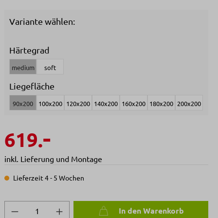
Variante wählen:
Härtegrad
medium
soft
Liegefläche
90x200
100x200
120x200
140x200
160x200
180x200
200x200
-
619.
inkl. Lieferung und Montage
Lieferzeit 4 - 5 Wochen
Produkt Anzahl: Gib den gewünschten We
In den Warenkorb