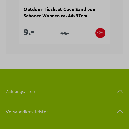
Outdoor Tischset Cove Sand von
Ou
Schöner Wohnen ca. 44x37cm
Sc
V
9
Verkaufspreis:
-
Verkaufspreis:
9.
Regulärer Preis:
-
15.
40%
Zahlungsarten
Versanddienstleister