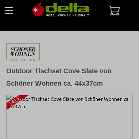
Zum Hauptinhalt springen
Warenko
Outdoor Tischset Cove Slate von
Schöner Wohnen ca. 44x37cm
Bildergalerie überspringen