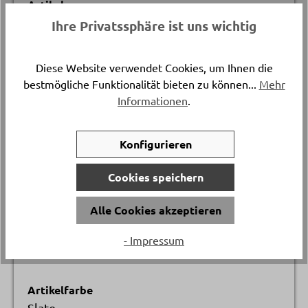
Artikelnummer
18972.3.
Ihre Privatssphäre ist uns wichtig
Länge
Diese Website verwendet Cookies, um Ihnen die
ca. 44 cm
bestmögliche Funktionalität bieten zu können...
Mehr
Informationen
.
Versand & Lieferung
Postversand
Konfigurieren
Breite
Cookies speichern
ca. 37 cm
Alle Cookies akzeptieren
Material
- Impressum
100% PVC
Artikelfarbe
Slate