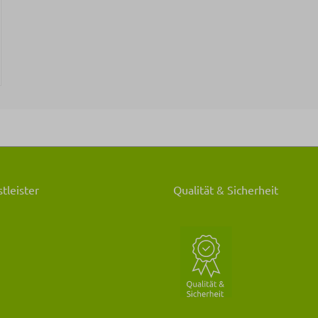
er Preis:
tleister
Qualität & Sicherheit