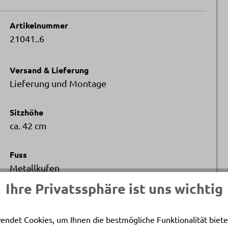
Artikelnummer
21041..6
Versand & Lieferung
Lieferung und Montage
Sitzhöhe
ca. 42 cm
Fuss
Metallkufen
Ihre Privatssphäre ist uns wichtig
Gegen Aufpreis
Motorische Funktion
endet Cookies, um Ihnen die bestmögliche Funktionalität biete