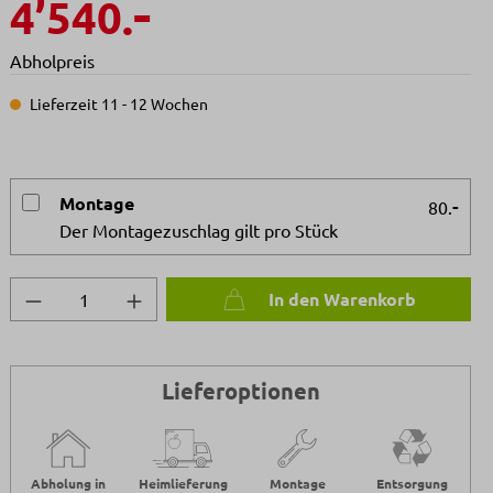
-
4’540.
Abholpreis
Lieferzeit 11 - 12 Wochen
Montage
-
80.
Der Montagezuschlag gilt pro Stück
Produkt Anzahl: Gib den gewünschten We
In den Warenkorb
Lieferoptionen
Abholung in
Heimlieferung
Montage
Entsorgung