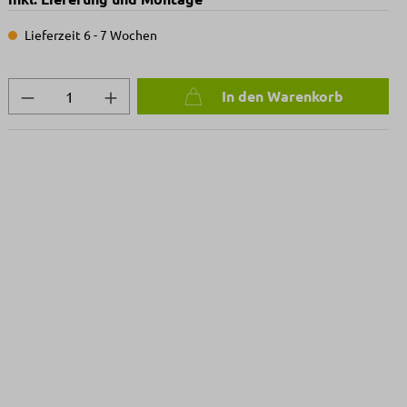
Lieferzeit 6 - 7 Wochen
Produkt Anzahl: Gib den gewünschten We
In den Warenkorb