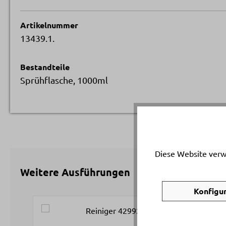
Artikelnummer
13439.1.
Bestandteile
Sprühflasche, 1000ml
Diese Website verw
Weitere Ausführungen
Konfigu
Produktgalerie überspringen