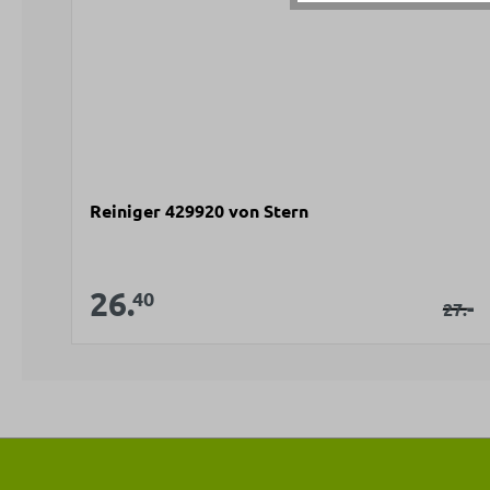
Reiniger 429920 von Stern
Verkaufspreis:
26.
Verkaufspreis:
40
Regul
-
27.