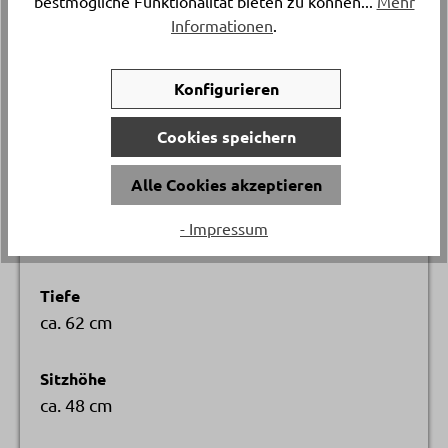
bestmögliche Funktionalität bieten zu können...
Mehr
Informationen
.
Versand & Lieferung
Lieferung und Montage
Konfigurieren
Breite
Cookies speichern
ca. 57 cm
Alle Cookies akzeptieren
Höhe
- Impressum
ca. 87 cm
Tiefe
ca. 62 cm
Sitzhöhe
ca. 48 cm