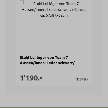
Stuhl Lui léger von Team 7
Aussen/Innen: Leder schwarz/
Canvas ca. 57x87x62cm
-
Verkaufspreis:
Verkaufspreis:
1’190.
Regulärer Preis
-
1’349.