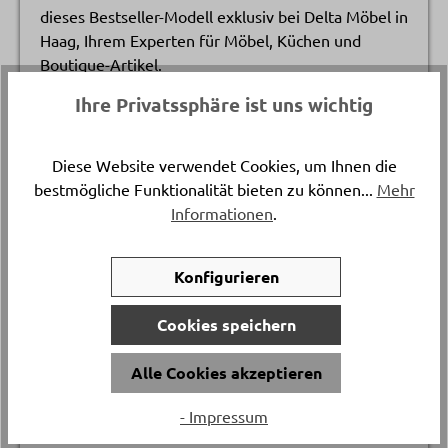
dieses Bestseller-Modell exklusiv bei Delta Möbel in
Haag, Ihrem Experten für Möbel, Küchen und
Boutique-Artikel.
Ihre Privatssphäre ist uns wichtig
In verschiedenen Variationen erhältlich.
Diese Website verwendet Cookies, um Ihnen die
Katalogpreis
bestmögliche Funktionalität bieten zu können...
Mehr
-
699.
Informationen
.
Artikelnummer
Konfigurieren
6545.3.
Cookies speichern
Gestellmaterial
Alle Cookies akzeptieren
Eiche Naturöl
- Impressum
Versand & Lieferung