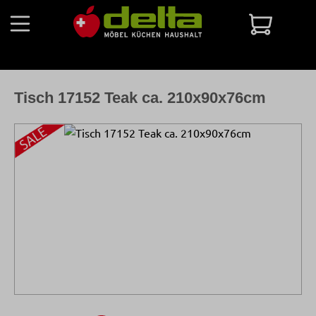
Zum Hauptinhalt springen
Warenko
Tisch 17152 Teak ca. 210x90x76cm
Bildergalerie überspringen