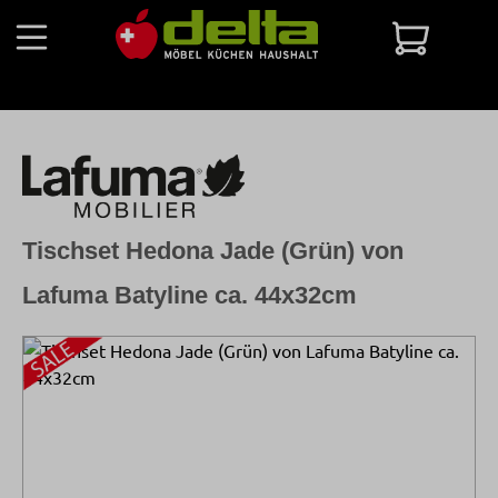
Zum Hauptinhalt springen
Warenko
Tischset Hedona Jade (Grün) von
Lafuma Batyline ca. 44x32cm
Bildergalerie überspringen