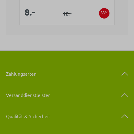
Verkaufspreis:
-
Verkaufspreis:
8.
Regulärer Preis:
-
12.
33%
Zahlungsarten
Versanddienstleister
Qualität & Sicherheit