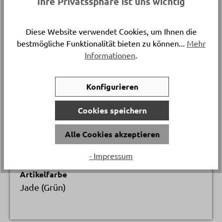
Ihre Privatssphäre ist uns wichtig
Länge
ca. 44 cm
Diese Website verwendet Cookies, um Ihnen die
bestmögliche Funktionalität bieten zu können...
Mehr
Versand & Lieferung
Informationen
.
Postversand
Konfigurieren
Breite
ca. 32 cm
Cookies speichern
Bezugsmaterial
Alle Cookies akzeptieren
Batyline
- Impressum
Artikelfarbe
Jade (Grün)