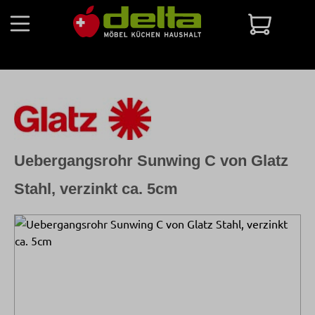
Zum Hauptinhalt springen
Warenko
Uebergangsrohr Sunwing C von Glatz
Stahl, verzinkt ca. 5cm
Bildergalerie überspringen